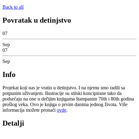
Back to all
Povratak u detinjstvo
07
Sep
07
Sep
Info
Projekat koji nas je vratio u detinjstvo. I na njemu smo radili sa
potpunim uživanjem. Ilustracije su stilski koncipirane tako da
podsećaju na one u dečijim knjigama štampanim 70ih i 80ih godina
prošlog veka. Ovo je knjiga o prvim danima jednog života. Više
informacija možete pronaći
ovde
.
Detalji