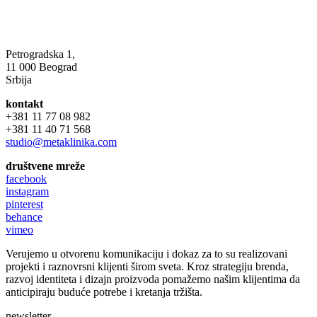
Petrogradska 1,
11 000 Beograd
Srbija
kontakt
+381 11 77 08 982
+381 11 40 71 568
studio@metaklinika.com
društvene mreže
facebook
instagram
pinterest
behance
vimeo
Verujemo u otvorenu komunikaciju i dokaz za to su realizovani
projekti i raznovrsni klijenti širom sveta. Kroz strategiju brenda,
razvoj identiteta i dizajn proizvoda pomažemo našim klijentima da
anticipiraju buduće potrebe i kretanja tržišta.
newsletter