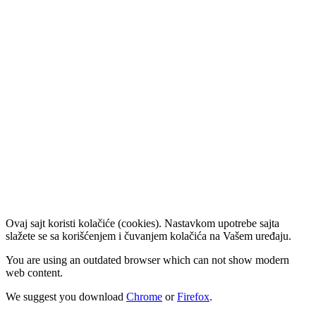
Ovaj sajt koristi kolačiće (cookies). Nastavkom upotrebe sajta
slažete se sa korišćenjem i čuvanjem kolačića na Vašem uređaju.
You are using an outdated browser which can not show modern
web content.
We suggest you download
Chrome
or
Firefox
.