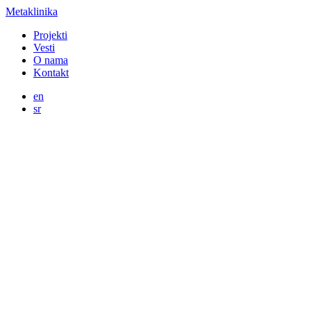
Metaklinika
Projekti
Vesti
O nama
Kontakt
en
sr