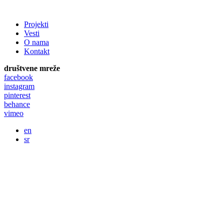
Projekti
Vesti
O nama
Kontakt
društvene mreže
facebook
instagram
pinterest
behance
vimeo
en
sr