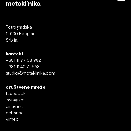
metaklinika
Petrogradska 1,
11 000 Beograd
Srbija
kontakt
+381 11 77 08 982
+381 11 40 71 568
studio@metaklinika.com
društvene mreže
facebook
instagram
pinterest
behance
vimeo