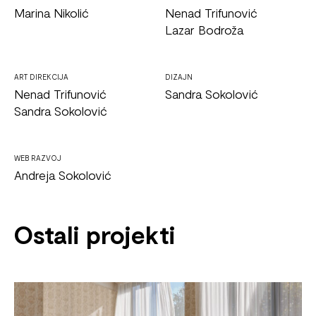
Marina Nikolić
Nenad Trifunović
Lazar Bodroža
ART DIREKCIJA
DIZAJN
Nenad Trifunović
Sandra Sokolović
Sandra Sokolović
WEB RAZVOJ
Andreja Sokolović
Ostali projekti