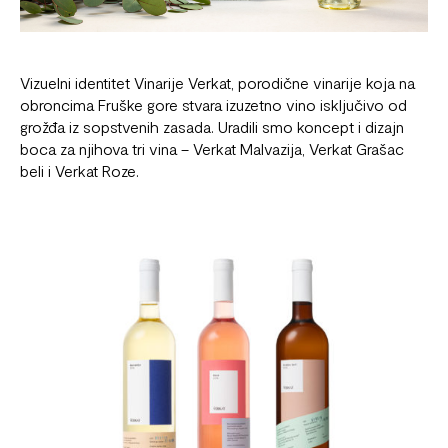
Vizuelni identitet Vinarije Verkat
, porodične vinarije koja na
obroncima Fruške gore stvara izuzetno vino isključivo od
grožđa iz sopstvenih zasada. Uradili smo koncept i dizajn
boca za njihova tri vina – Verkat Malvazija, Verkat Grašac
beli i Verkat Roze.